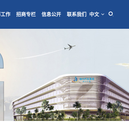
中文
群工作
招商专栏
信息公开
联系我们
笔/面试成绩
拟录用公示
招聘公告
资格审查
与管理业务
态
作
式
文化
人事信息
商品房/安居房
组织架构
战略产业投资与金融服务业务
财务公开
政策制度
工会活动
产业资讯
下属单位
职工权益