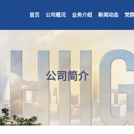
首页
公司概况
业务介绍
新闻动态
党
采购公告
成交公告
园区投融资开发建设业务
经营状况
公司简介
产业服务
专题专栏
党建工作
重大决策
企业logo释义
商业/商办
产业地产投资运营
招标信息
公司动
廉政工
联系方
企业
公司简介